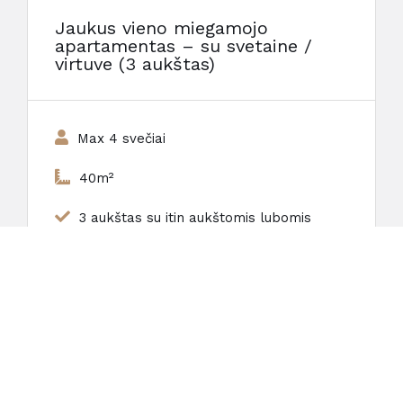
Jaukus vieno miegamojo
apartamentas – su svetaine /
virtuve (3 aukštas)
Max 4 svečiai
40m²
3 aukštas su itin aukštomis lubomis
Svetainė su virtuve
Vonios kambarys
Nuo 130€ / Parai