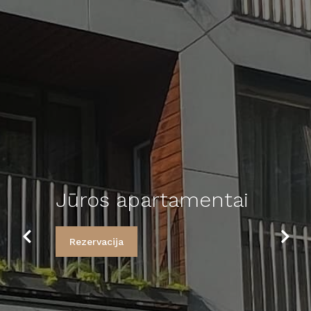
Jūros apartamentai
Previo
Next
Rezervacija
us